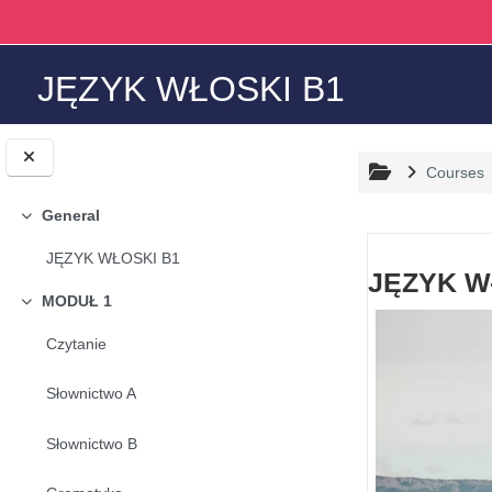
Skip to main content
JĘZYK WŁOSKI B1
Courses
General
Collapse
Section o
JĘZYK WŁOSKI B1
JĘZYK W
MODUŁ 1
Collapse
Czytanie
Słownictwo A
Słownictwo B