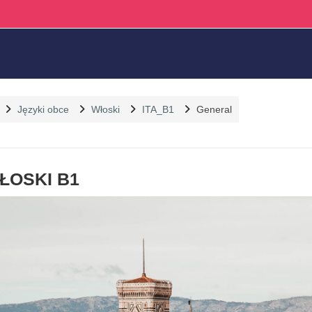
Języki obce
Włoski
ITA_B1
General
utline
ŁOSKI B1