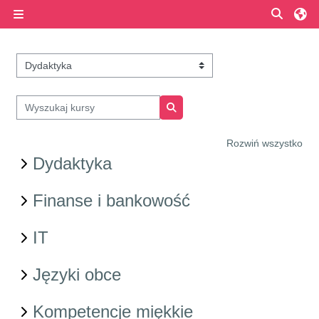
Przejdź do głównej zawartości
Przełą
Panel boczny
Kategorie kursów
Wyszukaj kursy
Wyszukaj kursy
Rozwiń wszystko
Dydaktyka
Finanse i bankowość
IT
Języki obce
Kompetencje miękkie