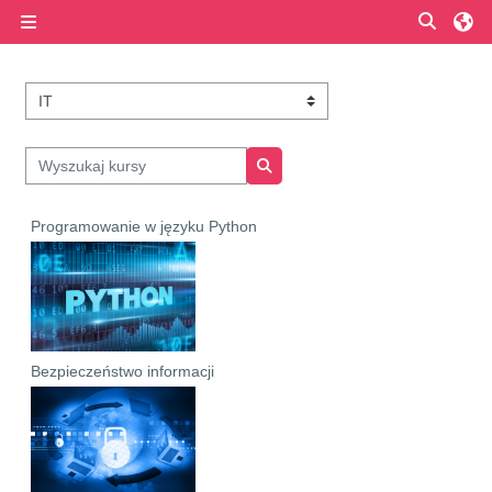
Przejdź do głównej zawartości
Przełą
Panel boczny
Kategorie kursów
Wyszukaj kursy
Wyszukaj kursy
Programowanie w języku Python
Bezpieczeństwo informacji