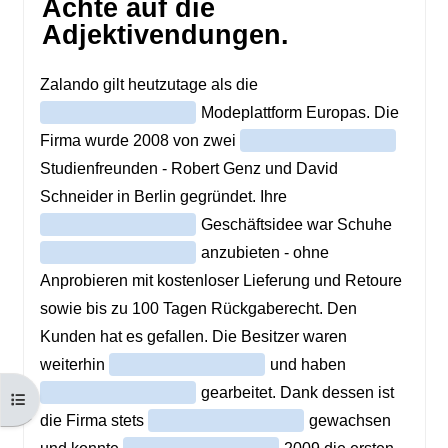
Otwórz indeks kursu