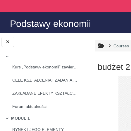
Skip to main content
Podstawy ekonomii
Courses
Collapse
budżet 2
Kurs „Podstawy ekonomii” zawiera zestawienie wiedz...
Completion r
CELE KSZTAŁCENIA I ZADANIA PRZEDMIOTU
ZAKŁADANE EFEKTY KSZTAŁCENIA W ZAKRESIE
Forum aktualności
MODUŁ 1
Collapse
RYNEK I JEGO ELEMENTY