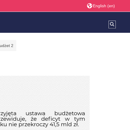
English ‎(en)‎
Toggle s
udżet 2