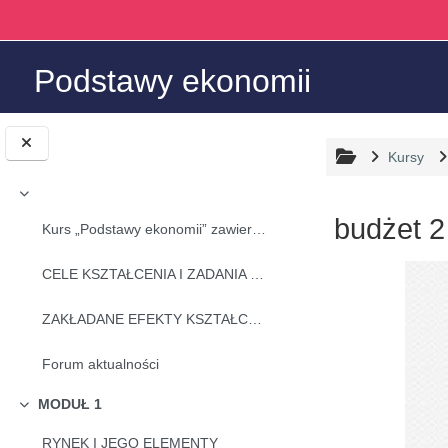
Przejdź do głównej zawartości
Podstawy ekonomii
Kursy
Minimalizuj
budżet 2
Kurs „Podstawy ekonomii” zawiera zestawienie wiedz...
Wymagania za
CELE KSZTAŁCENIA I ZADANIA PRZEDMIOTU
ZAKŁADANE EFEKTY KSZTAŁCENIA W ZAKRESIE
Forum aktualności
MODUŁ 1
Minimalizuj
RYNEK I JEGO ELEMENTY