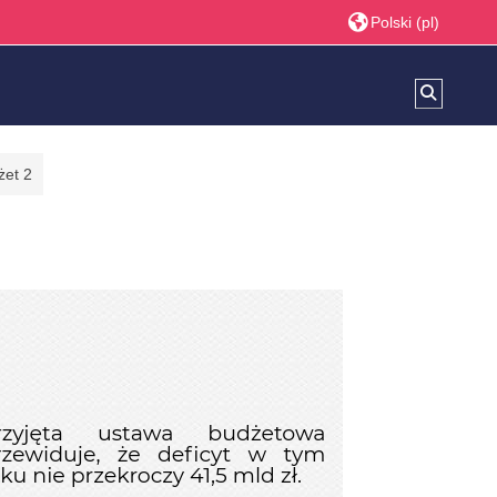
Polski ‎(pl)‎
Przełącz
żet 2