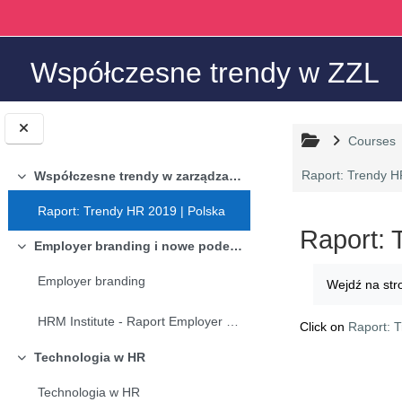
Skip to main content
Współczesne trendy w ZZL
Courses
Raport: Trendy H
Współczesne trendy w zarządzaniu zasobami ludzkimi
Collapse
Raport: Trendy HR 2019 | Polska
Raport: 
Employer branding i nowe podejście do doboru pracowników
Collapse
Completion r
Employer branding
Wejdź na str
HRM Institute - Raport Employer branding w Polsce 2018
Click on
Raport: 
Technologia w HR
Collapse
Technologia w HR