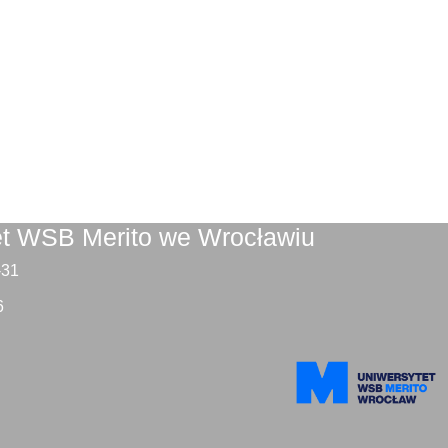
et WSB Merito we Wrocławiu
9-31
6