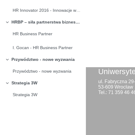
HR Innovator 2016 - Innowacje w HR: Jak to robią najlepsi
HRBP – siła partnerstwa biznesu i HR
Collapse
HR Business Partner
I. Gocan - HR Business Partner
Przywództwo - nowe wyzwania
Collapse
Uniwersyt
Przywództwo - nowe wyzwania
ul. Fabryczna 2
Strategia 3W
Collapse
53-609 Wrocław
Tel.: 71 359 46 4
Strategia 3W