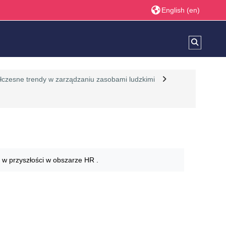
English ‎(en)‎
Toggle s
czesne trendy w zarządzaniu zasobami ludzkimi
 w przyszłości w obszarze HR .