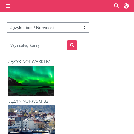
Przejdź do głównej zawartości
Przełą
Panel boczny
Kategorie kursów
Wyszukaj kursy
Wyszukaj kursy
JĘZYK NORWESKI B1
JĘZYK NORWSKI B2