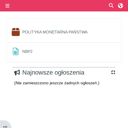
Przejdź do głównej zawartości
Przełą
Panel boczny
Przegląd sekcji
Pakiet SCORM
POLITYKA MONETARNA PAŃSTWA
Plik
NBP2
Bloki
Najnowsze ogłoszenia
(Nie zamieszczono jeszcze żadnych ogłoszeń.)
Otwórz indeks kursu