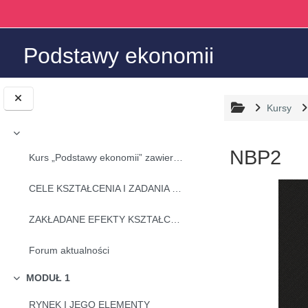
Przejdź do głównej zawartości
Podstawy ekonomii
Kursy
Minimalizuj
NBP2
Kurs „Podstawy ekonomii” zawiera zestawienie wiedz...
Wymagania za
CELE KSZTAŁCENIA I ZADANIA PRZEDMIOTU
ZAKŁADANE EFEKTY KSZTAŁCENIA W ZAKRESIE
Forum aktualności
MODUŁ 1
Minimalizuj
RYNEK I JEGO ELEMENTY