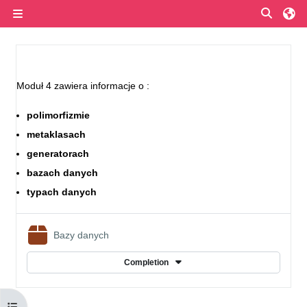
Skip to main content
Toggle
Side panel
Section outline
Moduł 4 zawiera informacje o :
polimorfizmie
metaklasach
generatorach
bazach danych
typach danych
SCORM package
Bazy danych
Completion
Open course index