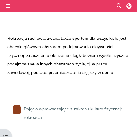
Skip to main content
Toggle
Side panel
Section outline
Rekreacja ruchowa, zwana także sportem dla wszystkich, jest
obecnie głównym obszarem podejmowania aktywności
fizycznej. Znacznemu obniżeniu uległy bowiem wysiłki fizyczne
podejmowane w innych obszarach życia, tj. w pracy
zawodowej, podczas przemieszczania się, czy w domu.
Pojęcia wprowadzające z zakresu kultury fizycznej:
SCORM package
rekreacja
Open course index