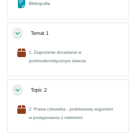
Strona
Bibliografia
Temat 1
Minimalizuj
1. Zagrożenie dorastania w
Pakiet SCORM
postmodernistycznym świecie
Topic 2
Minimalizuj
2. Prawa człowieka - podstawowy argument
Pakiet SCORM
w postępowaniu z nieletnimi