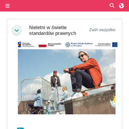
Przejdź do głównej zawartości
Przełą
Panel boczny
Przegląd sekcji
Nieletni w świetle
Zwiń wszystko
Minimalizuj
standardów prawnych