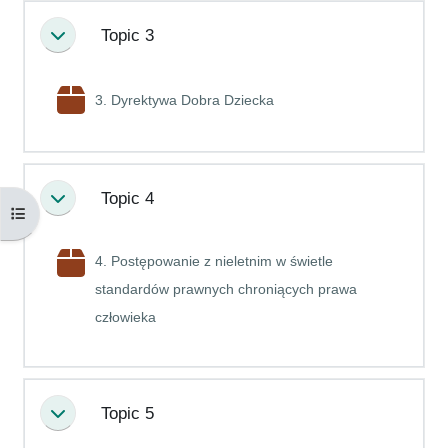
Topic 3
Minimalizuj
Pakiet SCORM
3. Dyrektywa Dobra Dziecka
Topic 4
Minimalizuj
Otwórz indeks kursu
4. Postępowanie z nieletnim w świetle
standardów prawnych chroniących prawa
Pakiet SCORM
człowieka
Topic 5
Minimalizuj