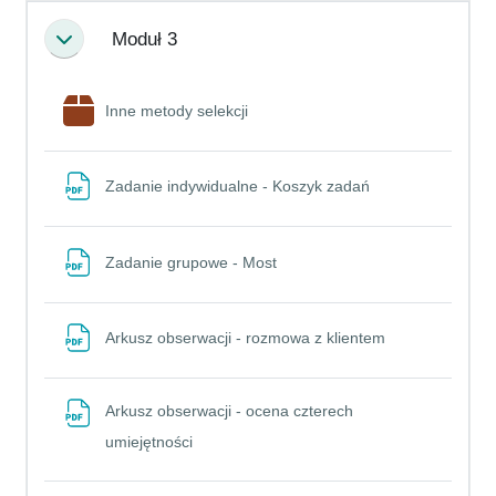
Moduł 3
Minimalizuj
Pakiet SCORM
Inne metody selekcji
Plik
Zadanie indywidualne - Koszyk zadań
Plik
Zadanie grupowe - Most
Plik
Arkusz obserwacji - rozmowa z klientem
Arkusz obserwacji - ocena czterech
Plik
umiejętności