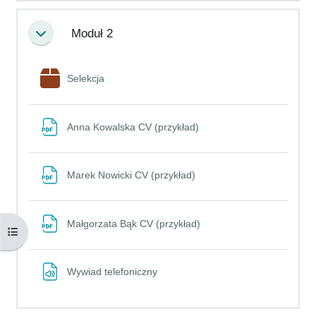
Moduł 2
Minimalizuj
Pakiet SCORM
Selekcja
Plik
Anna Kowalska CV (przykład)
Plik
Marek Nowicki CV (przykład)
Plik
Małgorzata Bąk CV (przykład)
Otwórz indeks kursu
Plik
Wywiad telefoniczny