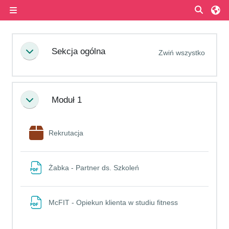
Przejdź do głównej zawartości
Przełą
Panel boczny
Przegląd sekcji
Sekcja ogólna
Zwiń wszystko
Minimalizuj
Moduł 1
Minimalizuj
Pakiet SCORM
Rekrutacja
Plik
Żabka - Partner ds. Szkoleń
Plik
McFIT - Opiekun klienta w studiu fitness