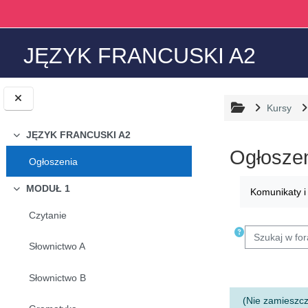
Przejdź do głównej zawartości
JĘZYK FRANCUSKI A2
Kursy
JĘZYK FRANCUSKI A2
Minimalizuj
Ogłosze
Ogłoszenia
Wymagania za
MODUŁ 1
Komunikaty i
Minimalizuj
Czytanie
Szukaj w fora
Słownictwo A
Słownictwo B
(Nie zamieszcz