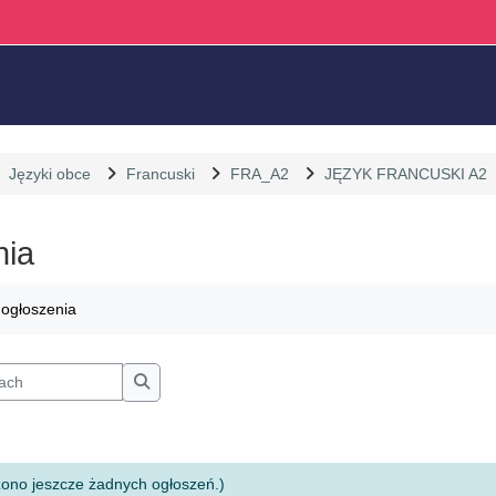
Języki obce
Francuski
FRA_A2
JĘZYK FRANCUSKI A2
nia
liczenia
 ogłoszenia
ch
Szukaj w forach
ono jeszcze żadnych ogłoszeń.)