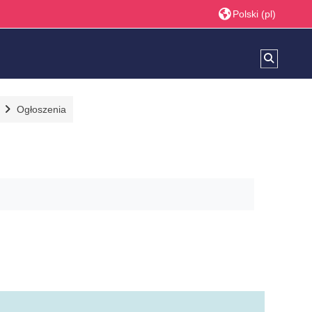
Polski ‎(pl)‎
Przełącz
Ogłoszenia