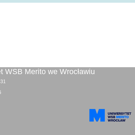
et WSB Merito we Wrocławiu
9-31
6