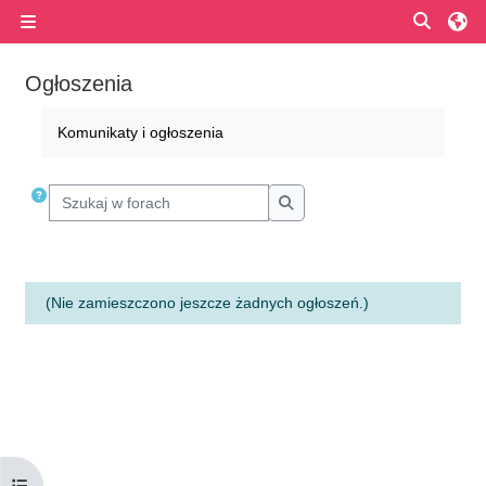
Przejdź do głównej zawartości
Przełą
Panel boczny
Ogłoszenia
Wymagania zaliczenia
Komunikaty i ogłoszenia
Szukaj w forach
Szukaj w forach
(Nie zamieszczono jeszcze żadnych ogłoszeń.)
Otwórz indeks kursu