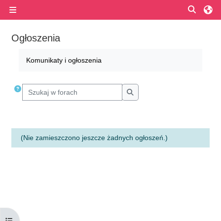
Przejdź do głównej zawartości
Przełą
Panel boczny
Ogłoszenia
Wymagania zaliczenia
Komunikaty i ogłoszenia
Szukaj w forach
Szukaj w forach
(Nie zamieszczono jeszcze żadnych ogłoszeń.)
Otwórz indeks kursu