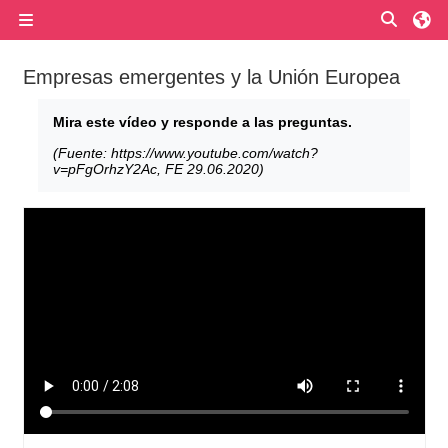
Przejdź do głównej zawartości
Przełą
Panel boczny
Empresas emergentes y la Unión Europea
Wymagania zaliczenia
Mira este vídeo y responde a las preguntas.
(Fuente: https://www.youtube.com/watch?
v=pFgOrhzY2Ac, FE 29.06.2020)