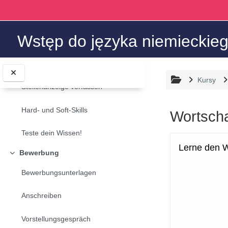
Rektion der Verben
Przejdź do głównej zawartości
Organigramm analysieren
Wstęp do języka niemieckieg
Stellenanzeigen
Minimalizuj
Stellenanzeigen verstehen
Kursy
Stellenanzeige verfassen
Hard- und Soft-Skills
Wortsch
Teste dein Wissen!
Wymagania za
Bewerbung
Minimalizuj
Bewerbungsunterlagen
Anschreiben
Vorstellungsgespräch