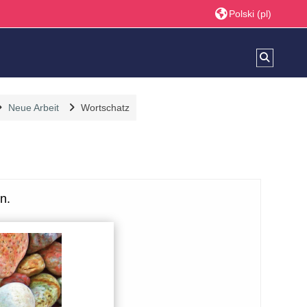
Polski ‎(pl)‎
Przełącz
Neue Arbeit
Wortschatz