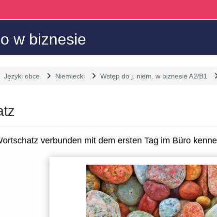
o w biznesie
Języki obce
Niemiecki
Wstęp do j. niem. w biznesie A2/B1
atz
liczenia