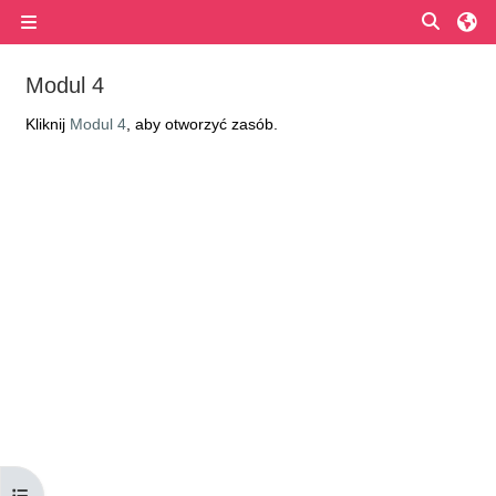
Przejdź do głównej zawartości
Przełą
Panel boczny
Modul 4
Wymagania zaliczenia
Kliknij
Modul 4
, aby otworzyć zasób.
Otwórz indeks kursu