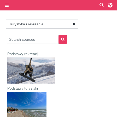
Skip to main content
Toggle
Side panel
Course categories
Search courses
Search courses
Podstawy rekreacji
Podstawy turystyki