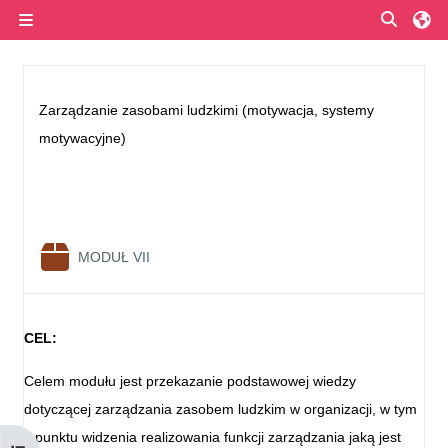
Przejdź do głównej zawartości
Przełą
Panel boczny
Przegląd sekcji
Zarządzanie zasobami ludzkimi (motywacja, systemy
motywacyjne)
Pakiet SCORM
MODUŁ VII
CEL:
Celem modułu jest przekazanie podstawowej wiedzy
dotyczącej zarządzania zasobem ludzkim w organizacji, w tym
z punktu widzenia realizowania funkcji zarządzania jaką jest