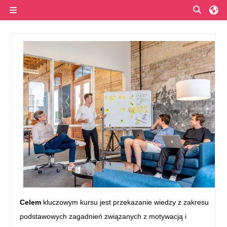
Przejdź do głównej zawartości
Przełą
Panel boczny
Przegląd sekcji
Celem
kluczowym kursu jest przekazanie wiedzy z zakresu
podstawowych zagadnień związanych z motywacją i