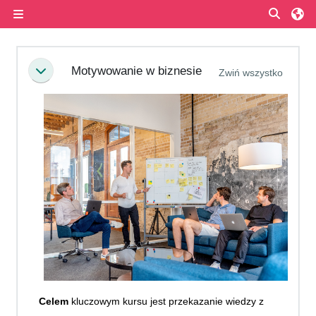
Przejdź do głównej zawartości
Przełą
Panel boczny
Przegląd sekcji
Motywowanie w biznesie
Zwiń wszystko
Minimalizuj
Celem
kluczowym kursu jest przekazanie wiedzy z