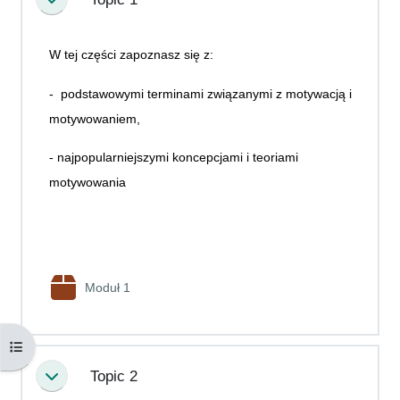
Minimalizuj
W tej części zapoznasz się z:
- podstawowymi terminami związanymi z motywacją i
motywowaniem,
- najpopularniejszymi koncepcjami i teoriami
motywowania
Pakiet SCORM
Moduł 1
Otwórz indeks kursu
Topic 2
Minimalizuj