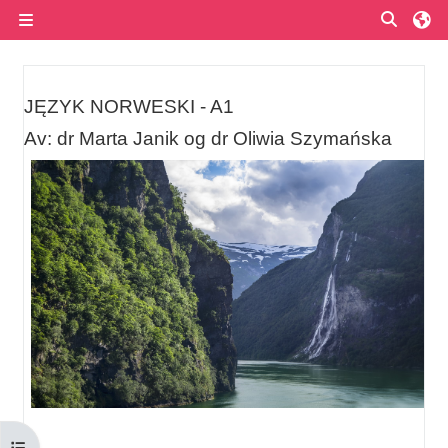
Przejdź do głównej zawartości
Przełą
Panel boczny
Przegląd sekcji
JĘZYK NORWESKI - A1
Av: dr Marta Janik og dr Oliwia Szymańska
Otwórz indeks kursu