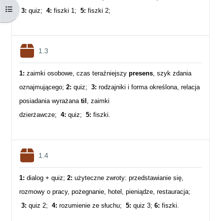
Otwórz indeks kursu
3:
quiz;
4:
fiszki 1;
5:
fiszki 2;
Pakiet SCORM
1.3
1:
zaimki osobowe, czas teraźniejszy
presens
, szyk zdania
oznajmującego;
2:
quiz;
3:
rodzajniki i forma określona, relacja
posiadania wyrażana
til
, zaimki
dzierżawcze;
4:
quiz;
5:
fiszki.
Pakiet SCORM
1.4
1:
dialog + quiz;
2:
użyteczne zwroty: przedstawianie się,
rozmowy o pracy, pożegnanie, hotel, pieniądze, restauracja;
3:
quiz 2;
4:
rozumienie ze słuchu;
5:
quiz 3;
6:
fiszki.