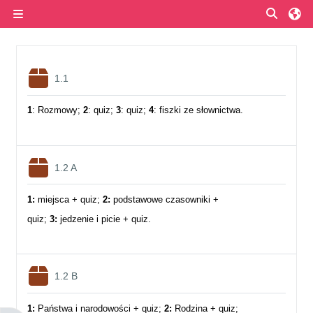
Przejdź do głównej zawartości
Przełą
Panel boczny
Przegląd sekcji
Pakiet SCORM
1.1
1
:
Rozmowy;
2
: quiz;
3
: quiz;
4
: fiszki ze słownictwa.
Pakiet SCORM
1.2 A
1:
miejsca + quiz;
2:
podstawowe czasowniki +
quiz;
3:
jedzenie i picie + quiz.
Pakiet SCORM
1.2 B
1:
Państwa i narodowości + quiz;
2:
Rodzina + quiz;