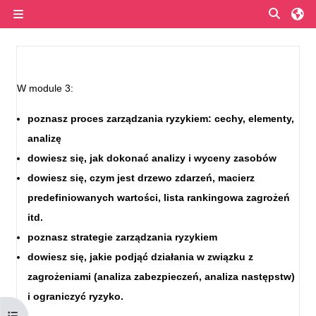
Przejdź do głównej zawartości
Przełą
Panel boczny
Przegląd sekcji
W module 3:
poznasz proces zarządzania ryzykiem: cechy, elementy,
analizę
dowiesz się, jak dokonać analizy i wyceny zasobów
dowiesz się, czym jest drzewo zdarzeń, macierz
predefiniowanych wartości, lista rankingowa zagrożeń
itd.
poznasz strategie zarządzania ryzykiem
dowiesz się, jakie podjąć działania w związku z
zagrożeniami (analiza zabezpieczeń, analiza następstw)
i ograniczyć ryzyko.
Otwórz indeks kursu