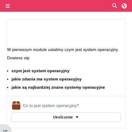
Przejdź do głównej zawartości
Przełą
Panel boczny
Przegląd sekcji
W pierwszym module ustalimy czym jest system operacyjny.
Dowiesz się:
czym jest system operacyjny
jakie zdania ma system
operacyjny
jakie są najbardziej znane systemy operacyjne
Pakiet SCORM
Co to jest system operacyjny?
Ukończenie
Otwórz indeks kursu