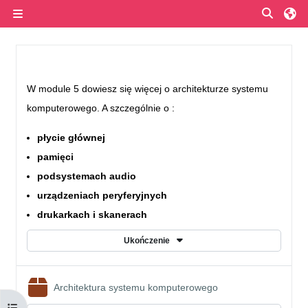
Przejdź do głównej zawartości
Przełą
Panel boczny
Przegląd sekcji
W module 5 dowiesz się więcej o architekturze systemu
komputerowego. A szczególnie o :
płycie głównej
pamięci
podsystemach audio
urządzeniach peryferyjnych
drukarkach i skanerach
Ukończenie
Pakiet SCORM
Architektura systemu komputerowego
Otwórz indeks kursu