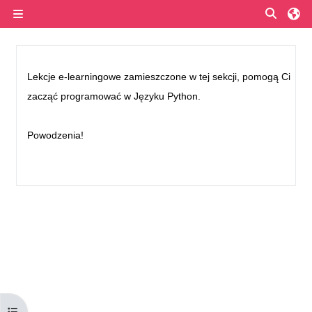
Przejdź do głównej zawartości
Przełą
Panel boczny
Przegląd sekcji
Lekcje e-learningowe zamieszczone w tej sekcji, pomogą Ci
zacząć programować w Języku Python.
Powodzenia!
Otwórz indeks kursu