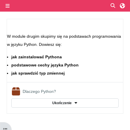
Przejdź do głównej zawartości
Przełą
Panel boczny
Przegląd sekcji
W module drugim skupimy się na podstawach programowania
w języku Python. Dowiesz się:
jak zainstalować Pythona
podstawowe cechy języka Python
jak sprawdzić typ zmiennej
Pakiet SCORM
Dlaczego Python?
Ukończenie
Otwórz indeks kursu