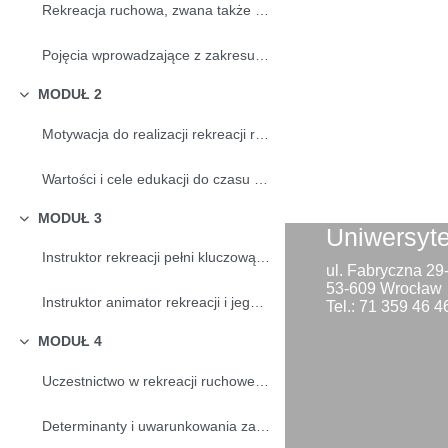
Rekreacja ruchowa, zwana także sportem dla wszystk...
Pojęcia wprowadzające z zakresu kultury fizycznej: rekreacja
MODUŁ 2
Minimalizuj
Motywacja do realizacji rekreacji ruchowej w czasi...
Wartości i cele edukacji do czasu wolnego i rekreacji ruchowej
MODUŁ 3
Minimalizuj
Uniwersyt
Instruktor rekreacji pełni kluczową rolę w procesi...
ul. Fabryczna 2
53-609 Wrocław
Instruktor animator rekreacji i jego rola w pracy z grupą
Tel.: 71 359 46 4
MODUŁ 4
Minimalizuj
Uczestnictwo w rekreacji ruchowej ludzi i społecze...
Determinanty i uwarunkowania zachowań wolnoczasowych