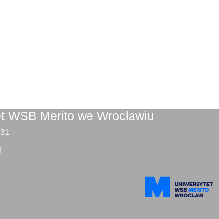
et WSB Merito we Wrocławiu
9-31
6