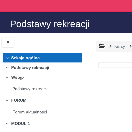
Przejdź do głównej zawartości
Podstawy rekreacji
Kursy
Sekcja ogólna
Minimalizuj
Przegląd
Podstawy rekreacji
Minimalizuj
Wstęp
Minimalizuj
Podstawy rekreacji
FORUM
Minimalizuj
Forum aktualności
MODUŁ 1
Minimalizuj