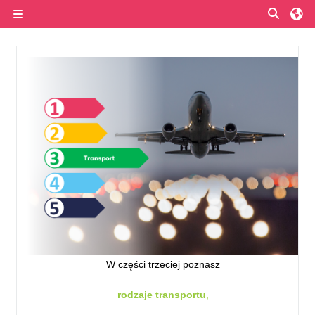
Przejdź do głównej zawartości
Przełą
Panel boczny
Przegląd sekcji
W części trzeciej poznasz
rodzaje transportu
,