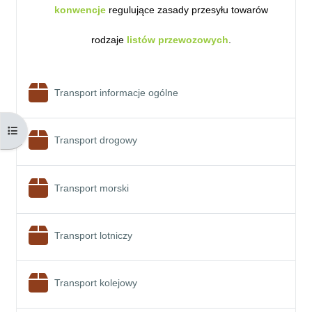
konwencj
e
regulujące zasady przesyłu towarów
rodzaje
listów przewozowych
.
Pakiet SCORM
Transport informacje ogólne
Otwórz indeks kursu
Pakiet SCORM
Transport drogowy
Pakiet SCORM
Transport morski
Pakiet SCORM
Transport lotniczy
Pakiet SCORM
Transport kolejowy