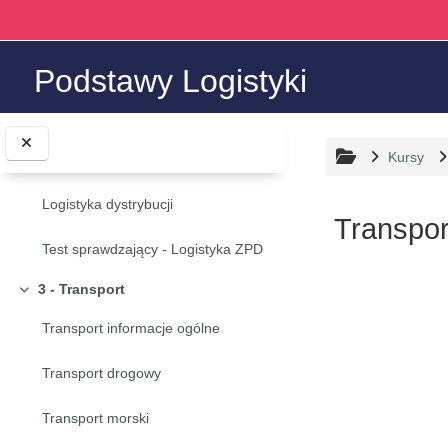
Przejdź do głównej zawartości
Logistyka ZPD - Wstęp
Logistyka ZPD
Podstawy Logistyki
Logistyka zaopatrzenia
Kursy
Logistyka produkcji
Logistyka dystrybucji
Transpor
Test sprawdzający - Logistyka ZPD
Wymagania za
3 - Transport
Minimalizuj
Transport informacje ogólne
Transport drogowy
Transport morski