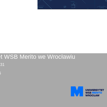
et WSB Merito we Wrocławiu
9-31
6