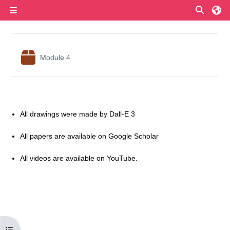
Przejdź do głównej zawartości
Przełą
Panel boczny
Przegląd sekcji
Pakiet SCORM
Module 4
All
drawings
were
made
by
Dall
-E 3
All
papers
are
available
on
Google
Scholar
All videos
are
available
on
YouTube
.
Otwórz indeks kursu