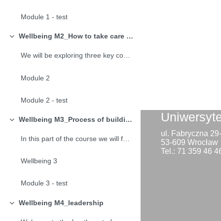
Module 1 - test
Wellbeing M2_How to take care of yourself
Minimalizuj
We will be exploring three key components of Wellb...
Module 2
Module 2 - test
Uniwersyt
Wellbeing M3_Process of building and implenting wellbeing in the organisation
Minimalizuj
ul. Fabryczna 2
In this part of the course we will focus on the st...
53-609 Wrocław
Tel.: 71 359 46 4
Wellbeing 3
Module 3 - test
Wellbeing M4_leadership
Minimalizuj