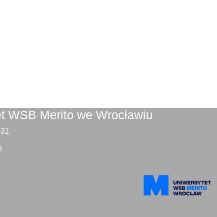
et WSB Merito we Wrocławiu
9-31
6