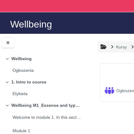
Przejdź do głównej zawartości
Wellbeing
Kursy
Wellbeing
Minimalizuj
Przegląd
Ogłoszenia
1. Intro to course
Minimalizuj
Ogłosze
Etykieta
Wellbeing M1_Essense and types of wellbeing
Minimalizuj
Welcome to module 1. In this section I would like ...
Module 1