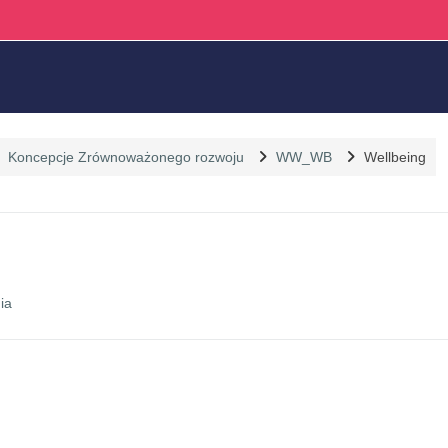
Koncepcje Zrównoważonego rozwoju
WW_WB
Wellbeing
 sekcji
Forum
nia