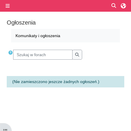
Przejdź do głównej zawartości
Przełą
Panel boczny
Ogłoszenia
Wymagania zaliczenia
Komunikaty i ogłoszenia
Szukaj w forach
Szukaj w forach
(Nie zamieszczono jeszcze żadnych ogłoszeń.)
Otwórz indeks kursu