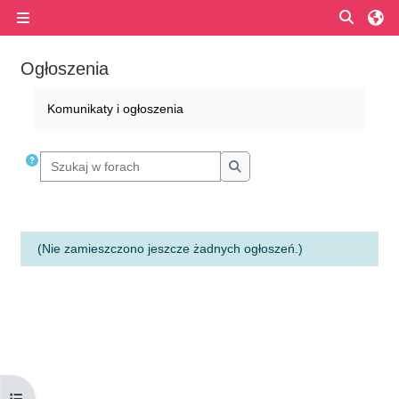
Przejdź do głównej zawartości
Przełą
Panel boczny
Ogłoszenia
Wymagania zaliczenia
Komunikaty i ogłoszenia
Szukaj w forach
Szukaj w forach
(Nie zamieszczono jeszcze żadnych ogłoszeń.)
Otwórz indeks kursu