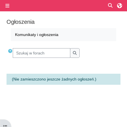
Przejdź do głównej zawartości
Przełą
Panel boczny
Ogłoszenia
Wymagania zaliczenia
Komunikaty i ogłoszenia
Szukaj w forach
Szukaj w forach
(Nie zamieszczono jeszcze żadnych ogłoszeń.)
Otwórz indeks kursu