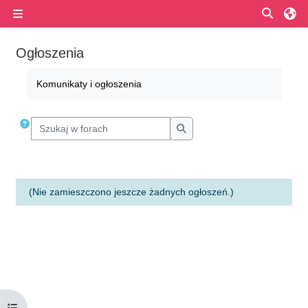
Przejdź do głównej zawartości
Przełą
Panel boczny
Ogłoszenia
Wymagania zaliczenia
Komunikaty i ogłoszenia
Szukaj w forach
Szukaj w forach
(Nie zamieszczono jeszcze żadnych ogłoszeń.)
Otwórz indeks kursu