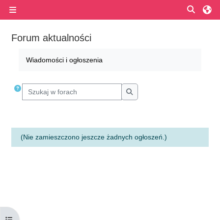
Przejdź do głównej zawartości
Przełą
Panel boczny
Forum aktualności
Wymagania zaliczenia
Wiadomości i ogłoszenia
Szukaj w forach
Szukaj w forach
(Nie zamieszczono jeszcze żadnych ogłoszeń.)
Otwórz indeks kursu