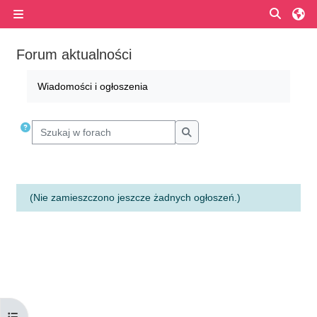
Przejdź do głównej zawartości
Przełą
Panel boczny
Forum aktualności
Wymagania zaliczenia
Wiadomości i ogłoszenia
Szukaj w forach
Szukaj w forach
(Nie zamieszczono jeszcze żadnych ogłoszeń.)
Otwórz indeks kursu