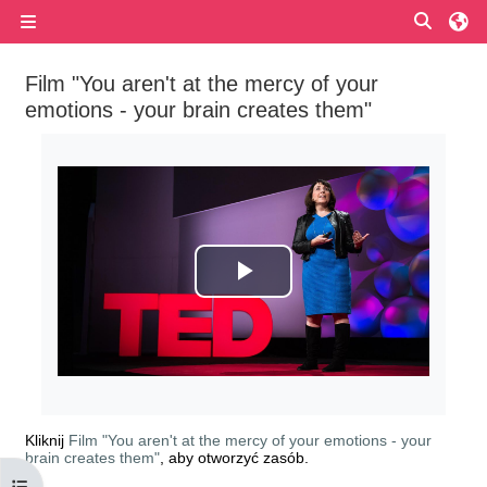
Przejdź do głównej zawartości
Przełą
Panel boczny
Film "You aren't at the mercy of your
emotions - your brain creates them"
Wymagania zaliczenia
Odtwórz
wideo
Kliknij
Film "You aren't at the mercy of your emotions - your
brain creates them"
, aby otworzyć zasób.
Otwórz indeks kursu