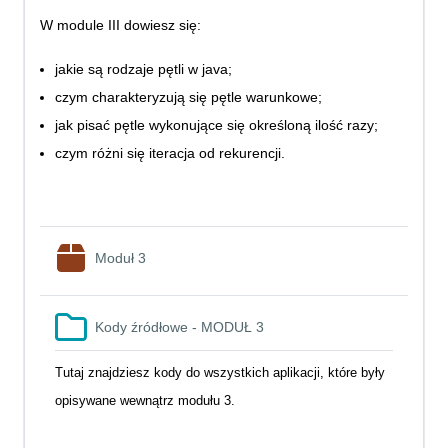
W module III dowiesz się:
jakie są rodzaje pętli w java;
czym charakteryzują się pętle warunkowe;
jak pisać pętle wykonujące się określoną ilość razy;
czym różni się iteracja od rekurencji.
SCORM package
Moduł 3
Folder
Kody źródłowe - MODUŁ 3
Tutaj znajdziesz kody do wszystkich aplikacji, które były
opisywane wewnątrz modułu 3.