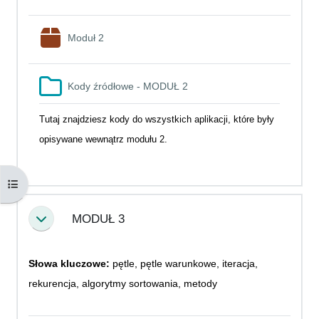
SCORM package
Moduł 2
Folder
Kody źródłowe - MODUŁ 2
Tutaj znajdziesz kody do wszystkich aplikacji, które były
opisywane wewnątrz modułu 2.
Open course index
MODUŁ 3
Collapse
Słowa kluczowe:
pętle, pętle warunkowe, iteracja,
rekurencja, algorytmy sortowania, metody