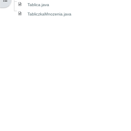
Tablica.java
TabliczkaMnozenia.java