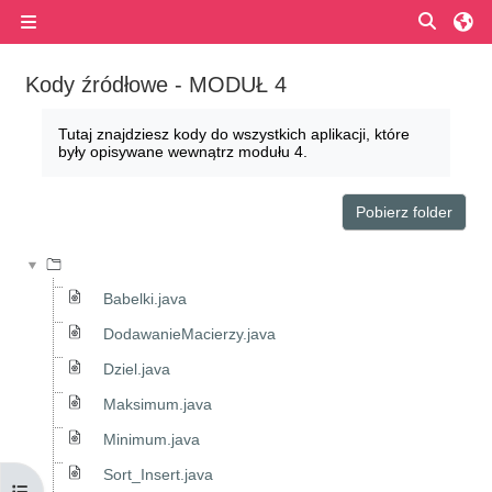
Przejdź do głównej zawartości
Przełą
Panel boczny
Kody źródłowe - MODUŁ 4
Wymagania zaliczenia
Tutaj znajdziesz kody do wszystkich aplikacji, które
były opisywane wewnątrz modułu 4.
Pobierz folder
Babelki.java
DodawanieMacierzy.java
Dziel.java
Maksimum.java
Minimum.java
Sort_Insert.java
Otwórz indeks kursu